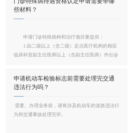
门诊特殊病待遇资格认定申请需要带哪
些材料？
申请门诊特殊病种和治疗项目要提供：
1.由二级以上（含二级）定点医疗机构的相应
临床科室副主任医师以上（含副主任医师）作出诊
断后，医保办审核盖章的《门诊特殊病种和治疗项
目申请表》1份；
申请机动车检验标志前需要处理完交通
其中，“两病”医保特殊门诊审核认定工作已下
违法行为吗？
沉到乡镇卫生院和社区卫生服务中心，由副主任医
师以上（含副主任医师）作出诊断后，可由基层主
需要。办理业务前，请将涉及机动车的道路违法行
治医师申请审核认定。
为和交通事故处理完毕。
2.与所申请病种相关的病历资料或检查检验报
告或疾病诊断证明（视参保人病情及就诊情况进行