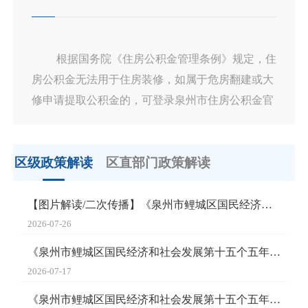
2、新就业职工
应持全日制大专院校毕业证；在本地与用工单
位签订劳动合同或聘用合同5年以上，持有人事部
根据国务院《住房公积金管理条例》规定，住
门报到证，在本地无自有私房和未租住公有住房。
房公积金无法用于住房装修，如属于危房翻建或大
3、外来务工人员
修申请提取公积金的，可登录泉州市住房公积金官
应在本地与用工单位签订劳动合同或聘用合
网，参照职工建造、翻建或大修自住住房申请提取
同，并在当地缴交社会养老保险5年以上，在本地
指南。
无自有私房，未租住公有住房。
区级政策解读
区直部门政策解读
温馨提醒：已享受过福利分房、廉租住房实物
配租、经济适用住房和限价商品住房等保障性住房
【图片解读/二次传播】《泉州市鲤城区国民经济和社会发展第...
政策的家庭，不得承租公共租赁住房。
2026-07-26
《泉州市鲤城区国民经济和社会发展第十五个五年规划纲要》问...
2026-07-17
《泉州市鲤城区国民经济和社会发展第十五个五年规划纲要》的...