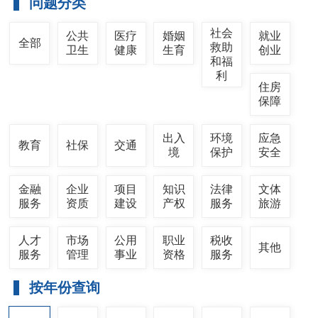
问题分类
社会
公共
医疗
婚姻
就业
全部
救助
卫生
健康
生育
创业
和福
利
住房
保障
出入
环境
应急
教育
社保
交通
境
保护
安全
金融
企业
项目
知识
法律
文体
服务
资质
建设
产权
服务
旅游
人才
市场
公用
职业
税收
其他
服务
管理
事业
资格
服务
按年份查询