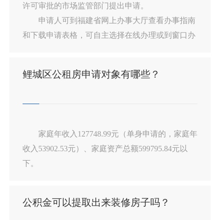
许可审批的市场监管部门提出申请。
申请人可到福建省网上办事大厅查看办事指南
和下载申请表格，可自主选择在线办理或到窗口办
理。
【办事指南查询及在线办理路径：福建省网上
鲤城区公租房申请对象有哪些？
办事大厅—泉州市鲤城区—部门服务—泉州市鲤城
区市场监督管理局—选择“食品生产许可”相关子
项】
家庭年收入127748.99元（单身申请的，家庭年
收入53902.53元）、家庭资产总额599795.84元以
下。
1、本地居民
现人均自有住房建筑面积低于20平方米，属于
公积金可以提取出来装修房子吗？
无房户或无法满足基本居住条件的。