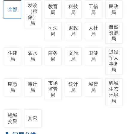
发改
教育
科技
工信
民政
全部
（粮
局
局
局
局
储）
局
自然
司法
财政
人社
资源
局
局
局
局
退役
住建
农水
商务
文旅
卫健
军人
局
局
局
局
局
事务
局
市场
鲤城
应急
审计
统计
城管
监管
生态
局
局
局
局
局
环境
局
鲤城
其它
交警