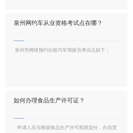
告知）。
门诊特殊病种的申请可在参保地医保经办窗口
或者医疗机构的医保服务站进行办理（符合条件并
泉州网约车从业资格考试点在哪？
且材料齐全，可以委托他人代办，代办人需携带身
份证原件）
泉州市网络预约出租汽车驾驶员考试点如下：
如何办理食品生产许可证？
申请人应当根据食品生产许可权限划分，向负责