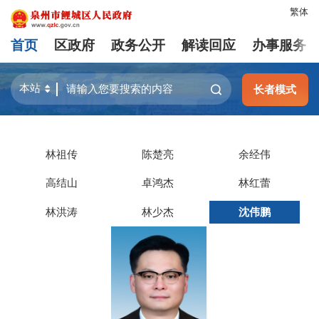
繁体
首页
区政府
政务公开
解读回应
办事服务
长者模式
林祖传
陈楚亮
余经伟
高结山
卓鸿杰
林红蕾
林洪涛
林少杰
沈伟鹏