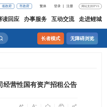
省政府
市政府
繁体
登录
注册
网站支持IPV6
解读回应
办事服务
互动交流
走进鲤城
长者模式
无障碍浏览
司经营性国有资产招租公告