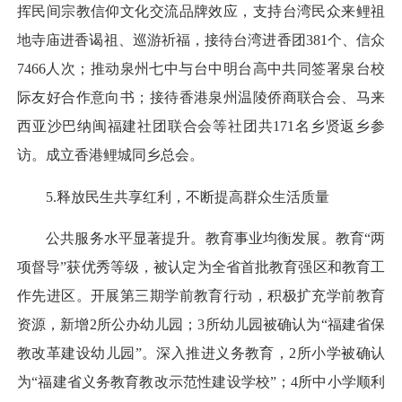
挥民间宗教信仰文化交流品牌效应，支持台湾民众来鲤祖
地寺庙进香谒祖、巡游祈福，接待台湾进香团381个、信众
7466人次；推动泉州七中与台中明台高中共同签署泉台校
际友好合作意向书；接待香港泉州温陵侨商联合会、马来
西亚沙巴纳闽福建社团联合会等社团共171名乡贤返乡参
访。成立香港鲤城同乡总会。
5.释放民生共享红利，不断提高群众生活质量
公共服务水平显著提升。教育事业均衡发展。教育“两
项督导”获优秀等级，被认定为全省首批教育强区和教育工
作先进区。开展第三期学前教育行动，积极扩充学前教育
资源，新增2所公办幼儿园；3所幼儿园被确认为“福建省保
教改革建设幼儿园”。深入推进义务教育，2所小学被确认
为“福建省义务教育教改示范性建设学校”；4所中小学顺利