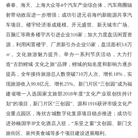
睿泰、海天、上海大众等4个汽车产业综合体，汽车商圈辐
射带动效应进一步增强；成功引进元谷海约新能源共享汽
车项目。楼宇经济渐成规模。开元盛世、新天城市广场、
百脑汇等商务楼宇共引进企业316家；加大力度盘活闲置资
源，利用闲置楼宇、厂房新引办企业55家，盘活面积3.6万
㎡。文化旅游魅力提升。举办一系列节庆活动，大力打
造“古韵鲤城·文化之旅”品牌，鲤城的知名度和影响力逐步
提高，全年接待旅游总人数突破710万人次、增长18%，实
现旅游收入99.8亿元、增长25%。新门片区“三创园”成为福
建省唯一入选国家文旅部2018年度“文化产业双创扶持计
划”的项目，新门片区“三创园”、源和1916获评市级文化产
业重点园区，海丝古城数字化复原项目稳步推进；成功引
进孙楠国学IP文化酒店入驻，“东亚之窗”文创园、新门文
旅街区、泉州美食城等多个项目建设进展顺利。