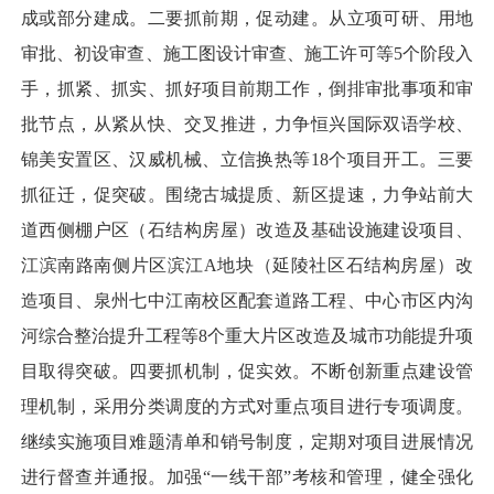
成或部分建成。二要抓前期，促动建。从立项可研、用地
审批、初设审查、施工图设计审查、施工许可等5个阶段入
手，抓紧、抓实、抓好项目前期工作，倒排审批事项和审
批节点，从紧从快、交叉推进，力争恒兴国际双语学校、
锦美安置区、汉威机械、立信换热等18个项目开工。三要
抓征迁，促突破。围绕古城提质、新区提速，力争站前大
道西侧棚户区（石结构房屋）改造及基础设施建设项目、
江滨南路南侧片区滨江A地块（延陵社区石结构房屋）改
造项目、泉州七中江南校区配套道路工程、中心市区内沟
河综合整治提升工程等8个重大片区改造及城市功能提升项
目取得突破。四要抓机制，促实效。不断创新重点建设管
理机制，采用分类调度的方式对重点项目进行专项调度。
继续实施项目难题清单和销号制度，定期对项目进展情况
进行督查并通报。加强“一线干部”考核和管理，健全强化