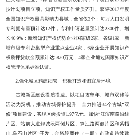
技计划项目立项。知识产权工作量质齐升。获评2017年度
全国知识产权最具影响力县域，全省仅2个；每万人口发明
专利拥有量预计达12件，专利申请总量预计达2300件、增
长46.9%；新增知识产权优势企业国家级2家、省级1家，新
增市级专利密集型产业重点企业4家，6家企业开展知识产
权质押贷款金额累计达5820万元，4家企业通过国家知识产
权管理体系标准认证。
2.强化城区精建细管，积极打造和谐宜居环境
古城新区建设提质提速。以项目攻坚年、城市双修等
活动为契机，推动古城保护提升，全力推进34个古城“双
修”项目建设，实现区级投资1.97亿元。加快“江滨南路沿线
片区、站前大道鲤城段两侧片区、笋江路两侧片区和紫帽
山-乌石山片区”开发，金塔段商住（一期）市政道路续建