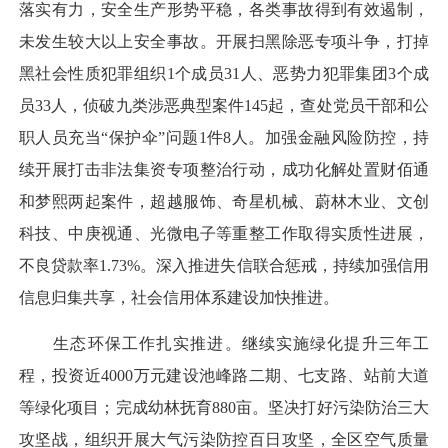
落实有力，安全生产形势平稳，各类事故得到有效遏制，
未发生较大以上安全事故。开展扫黑除恶专项斗争，打掉
黑社会性质犯罪组织1个成员31人、恶势力犯罪集团3个成
员33人，侦破九类涉恶典型案件145起，查处党员干部和公
职人员充当“保护伞”问题1件8人。加强金融风险防控，持
续开展打击非法集资专项整治行动，成功化解处置财佰通
和梦熙两起案件，超越服饰、奇星机械、蔚林木业、文创
科技、中庚视通、光微电子等重整工作取得实质性进展，
不良贷款率1.73%。深入推进失信联合惩戒，持续加强信用
信息归集共享，社会信用体系建设加快推进。
生态环保工作扎实推进。继续实施绿化提升三年工
程，投资近4000万元建设池峰路二期、七支路、站前大道
等绿化项目；完成幼林抚育880亩。坚决打好污染防治三大
攻坚战，组织开展大气污染防控百日攻坚，全区空气质量