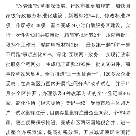
“放管服”改革推深做实。行政审批更加规范。加快国
家级行政服务标准化建设，新增标准54项、修改标准78
项、作废标准48项；基本完成24小时自助服务区建设。实
行一次性告知和并联审批，精简审批环节2个、压缩审批时
限34个工作日、精简申报材料2份，“最多跑一趟”和“一趟
不用跑”事项占比85%。深化“互联网＋政务”，实现行政审
批服务全程网办，生成电子证照2195件、批文5664件。商
事改革效果显著。全力推进“三十五证合一”，120多家企业
受惠；在高新区范围内开展“证照分离”改革试点，并于11
月在全区推开，办理涉及4种改革方式的企业登记量405
家。简化住所（经营场所）登记手续，受惠市场主体超万
户；试水集群注册，目前存量集群注册企业90家、个体489
家。惠企便民积极推进。完成市区两级国地税合并，进一
步整合办税资源，提高办税效率。开展减证便民专项行