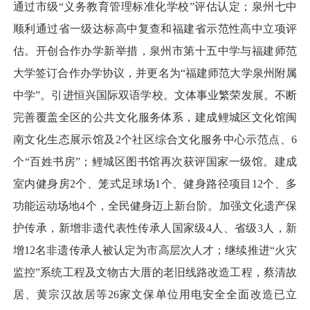
通过市级“义务教育管理标准化学校”评估认定；泉州七中
顺利通过省一级达标高中复查和福建省示范性高中立项评
估。开创合作办学新举措，泉州市第十五中学与福建师范
大学签订合作办学协议，并更名为“福建师范大学泉州附属
中学”。引进恒兴国际双语学校。文体事业繁荣发展。不断
完善覆盖全区的公共文化服务体系，建成鲤城区文化馆闽
南文化生态展示馆及2个社区综合文化服务中心示范点、6
个“百姓书房”；鲤城区图书馆再次获评国家一级馆。建成
室内健身房2个、笼式足球场1个、健身路径项目12个、多
功能运动场地4个，全民健身迈上新台阶。加强文化遗产保
护传承，新增非遗代表性传承人国家级4人、省级3人，新
增12名非遗传承人被认定为市高层次人才；继续推进“火灾
监控”系统工程及文物古大厝的老旧线路改造工程，蔡清故
居、黄宗汉故居等26家文保单位用电安全全面改造已立