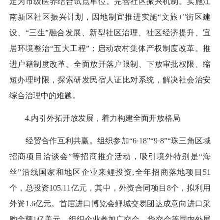
定为市级医养结合试点单位。完善社区振兴机制。实施江
南新区社区振兴计划，因地制宜推进实施“文旅+”街区建
设、“三生”融合发展、新型社区治理、社区经济提升、宜
居环境整治“五大工程”；启动农村集体产权制度改革。推
进户籍制度改革。全面放开落户限制、下放审批权限、缩
短办理时限，探索研发民宿人证比对系统，解决社会治安
综合治理中的难题。
4.内引外拓开放发展，着力构建全面开放格局
经贸合作互利共赢。组织参加“6·18”“9·8”“珠三角区域
招商项目洽谈会”等招商推介活动，吸引境外特别是“海
丝”沿线国家和地区企业来鲤投资,全年招商落地项目51
个，总投资105.11亿元，其中，外资合同项目8个，拟利用
外资1.6亿元。首届进口博览会鲤城交易团达成意向进口采
购金额1亿美元。组织企业参加广交会、华交会等国内外展