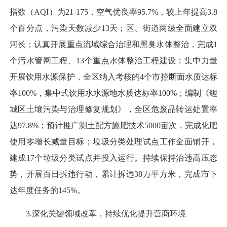
指数（AQI）为21-175，空气优良率95.7%，较上年提高3.8
个百分点，污染天数减少13天；区、街道两级全面建立双
河长；认真开展重点流域综合治理和黑臭水体整治，完成1
个污水管网工程、13个重点水体整治工程建设；集中力量
开展饮用水源保护，全区纳入考核的4个市控断面水质达标
率100%，集中式饮用水水源地水质达标率100%；编制《鲤
城区土壤污染与治理修复规划》，全区危废品转运处置率
达97.8%；预计推广测土配方施肥技术5000亩次，完成化肥
使用零增长减量目标；垃圾分类处理试点工作全面铺开，
建成17个垃圾分类试点并投入运行。持续保持治违高压态
势，开展百日拆违行动，累计拆违38万平方米，完成市下
达年度任务的145%。
3.深化关键领域改革，持续优化提升营商环境