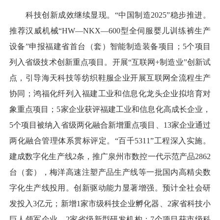
科技创新成效继续显现。“中国制造2025”稳步推进。
推荐汉威机械“HW—NKX—600型全伺服婴儿训练裤生产
设备”申报福建省首台（套）智能制造装备项目；5个项目
列入省级技术创新重点项目。开展“互联网+制造业”创新试
点，引导海天科技等纺织鞋服企业开展互联网全流程生产
协同；鸿福化纤列入福建工业和信息化龙头企业拟培育对
象重点项目；5家企业获评福建工业和信息化高成长企业，
5个项目被纳入省级两化融合新增重点项目、13家企业通过
两化融合管理体系贯标评定。“百千5311”工程深入实施。
建成数字化生产线2条，推广泉州市数控一代示范产品2862
台（套），梅洋高速注塑产品生产线等一批国内高精尖数
字化生产线投用。创新驱动能力显著增强。预计全社会研
发投入3亿元；新增1家市级科技企业孵化器、2家省科技小
巨人领军企业、2家省级新型研发机构；7个项目获市级科