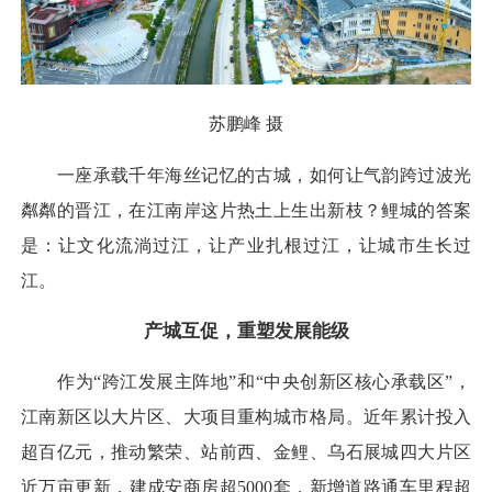
苏鹏峰 摄
一座承载千年海丝记忆的古城，如何让气韵跨过波光
粼粼的晋江，在江南岸这片热土上生出新枝？鲤城的答案
是：让文化流淌过江，让产业扎根过江，让城市生长过
江。
产城互促，重塑发展能级
作为“跨江发展主阵地”和“中央创新区核心承载区”，
江南新区以大片区、大项目重构城市格局。近年累计投入
超百亿元，推动繁荣、站前西、金鲤、乌石展城四大片区
近万亩更新，建成安商房超5000套，新增道路通车里程超