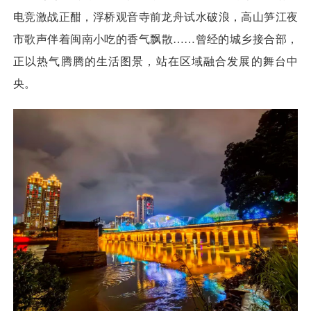
电竞激战正酣，浮桥观音寺前龙舟试水破浪，高山笋江夜
市歌声伴着闽南小吃的香气飘散……曾经的城乡接合部，
正以热气腾腾的生活图景，站在区域融合发展的舞台中
央。