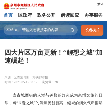
繁体
首页
区政府
政务公开
解读回应
办事服务
长者模式
四大片区万亩更新！“鲤想之城”加
速崛起！
来源：区委宣传部、海峡都市报
时间：2026-05-15 08:17
浏览量：
280
当古城西街的人潮与钟楼的灯火成为泉州文旅的日
常，当“世遗之城”的流量屡创新高，鲤城的烟火气正悄然