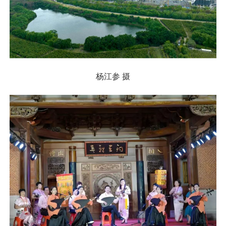
杨江参 摄