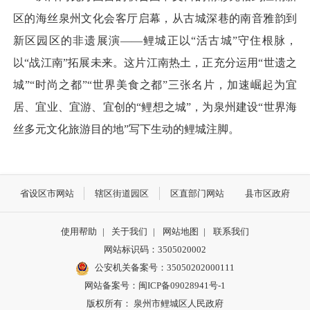
区的海丝泉州文化会客厅启幕，从古城深巷的南音雅韵到
新区园区的非遗展演——鲤城正以“活古城”守住根脉，
以“战江南”拓展未来。这片江南热土，正充分运用“世遗之
城”“时尚之都”“世界美食之都”三张名片，加速崛起为宜
居、宜业、宜游、宜创的“鲤想之城”，为泉州建设“世界海
丝多元文化旅游目的地”写下生动的鲤城注脚。
省设区市网站
辖区街道园区
区直部门网站
县市区政府
使用帮助
|
关于我们
|
网站地图
|
联系我们
网站标识码：3505020002
公安机关备案号：35050202000111
网站备案号：闽ICP备09028941号-1
版权所有： 泉州市鲤城区人民政府