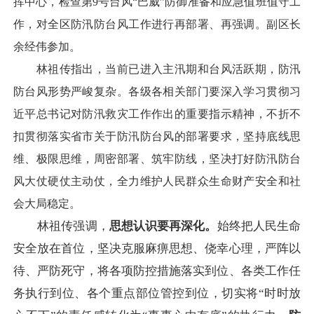
挥中心，检查第9号台风“巴威”防御准备和应急值班值守工
作，对全区防汛防台风工作进行再部署、再强调。副区长
余经伟参加。
林祖传指出，当前已进入主汛期和台风活跃期，防汛
防台风形势严峻复杂。各级各相关部门要深入学习贯彻习
近平总书记对防汛救灾工作作出的重要指示精神，不折不
扣贯彻落实省市关于防汛防台风的部署要求，坚持底线思
维、极限思维，周密部署、筑牢防线，坚决打好防汛防台
风大仗硬仗主动仗，全力维护人民群众生命财产安全和社
会大局稳定。
林祖传强调，
思想认识要再深化。
始终把人民生命
安全放在首位，坚决克服麻痹思想、侥幸心理，严阵以
待、严防死守，将各项防控措施落实到位、各类工作任
务执行到位、各个重点部位管控到位，切实将“时时放