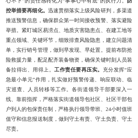
心不下”的责任感转化为“事事心中有底”的执行力。
防
控举措要再细化。
迅速贯彻落实上级风险研判，多渠道
推送预警信息，确保群众第一时间接收预警、落实避险
举措。紧盯城区易涝点、地质灾害隐患点、在建工地等
重点领域、关键环节，细致排查风险隐患，建立问题清
单，实行销号管理，做到早发现、早处置。提前布防抢
险救援力量，配足配齐装备物资，确保关键时刻人员装
备拉得出、用得上。
工作责任要再压实。
充分发挥“应
急最小单元”作用，扎实做好预警传递、响应联动、临
灾巡查、人员转移等工作。各街道领导干部要深入一
线、靠前指挥，严格落实街道领导包社区、社区干部包
户到人的包保责任制，严格执行领导带班、24小时值班
值守和信息报送制度，做到守土有责、守土负责、守土
尽责。