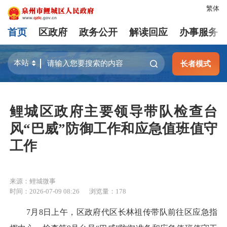
繁体
首页
区政府
政务公开
解读回应
办事服务
长者模式
鲤城区政府主要领导带队检查台
风“巴威”防御工作和应急值班值守
工作
来源：鲤城微事
时间：2026-07-09 08:26
浏览量：
178
7月8日上午，区政府代区长林祖传带队前往区应急指