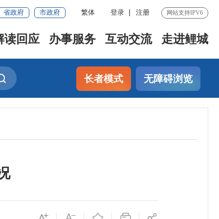
省政府
市政府
繁体
登录
注册
网站支持IPV6
解读回应
办事服务
互动交流
走进鲤城
长者模式
无障碍浏览
况