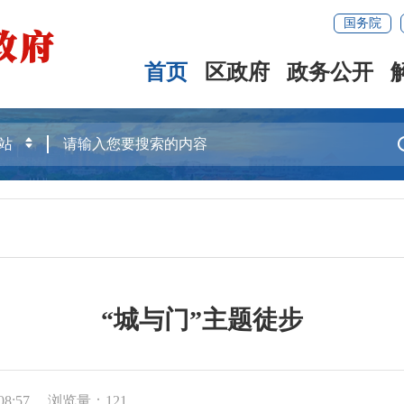
国务院
首页
区政府
政务公开
“城与门”主题徒步
8:57
浏览量：
121