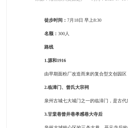
徒步时间：
7月18日 早上8:30
名额：
300人
路线
1.源和1916
由早期面粉厂改造而来的复合型文创园区，
2.临漳门、曾氏大宗祠
泉州古城七大城门之一的临漳门，是古代泉
3.甘棠巷曾井巷孝感巷大寺后
泉州古城核心区的三条古巷，开元寺后的一