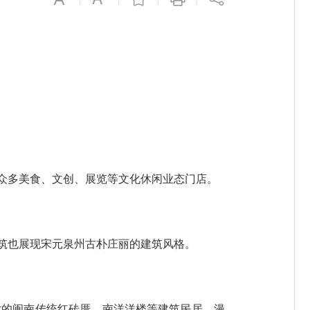
众多美食、文创、展览等文化休闲业态门店。
筑也展现宋元泉州古朴庄丽的建筑风格。
的闽南传统红砖厝、南洋洋楼等建筑民居，漫