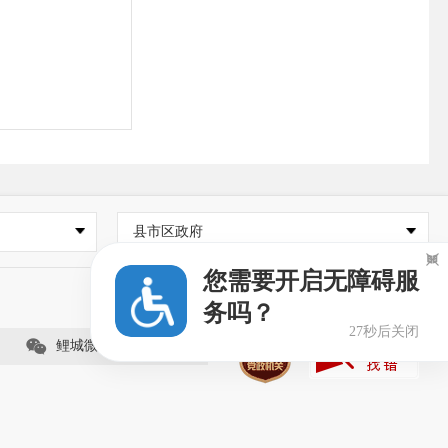
/zfxxgkz
县市区政府
j/）；

您需要开启无障碍服
地址：福建省
务吗？
27秒后关闭
鲤城微事（视频号）