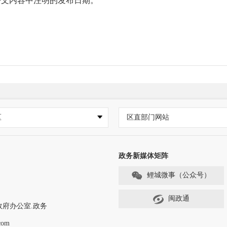
文内容中注明的发布日期。
：https://www.qzlc.gov.cn/zwgk/bm/qutyjrswj
区
区直部门网站
：https://www.qzlc.gov.cn/zwgk/qzbm/qtyjrsw
星街22号，联系电话：0595-22762731）、区图书馆（
政务新媒体矩阵
0595-22176033）设置政府公开信息查阅场所；
鲤城微事（公众号）
锡街157号3号楼3楼）主动公开；
闽政通
政府办公室.政务
com