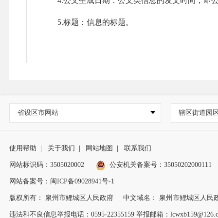
4.公文生成日期：公文类信息的发文时间，即公
5.标题：信息的标题。
6.来源：信息的来源。
7.发布时间：信息在公开平台中形成的时间。
（四）公开渠道
1.泉州市鲤城区人民政府门户网退役军人事务局政府信息公开栏（网址为
省设区市网站
辖区街道园
n/），泉州市鲤城区人民政府门户网退役军人事务局政务公开栏（网址为
2.在区档案馆（地址：福建省泉州市鲤城区开元街道七
使用帮助
|
关于我们
|
网站地图
|
联系我们
泉州市鲤城区临江街道义全街向阳花苑1号楼，联系电话：
网站标识码：3505020002
公安机关备案号：35050202000111
网站备案号：闽ICP备09028941号-1
3.通过政务公开栏（地址：福建省泉州市鲤城区打
版权所有： 泉州市鲤城区人民政府
中文域名： 泉州市鲤城区人民
4.“鲤城区退役军人事务局”微信公众号
违法和不良信息举报电话：0595-22355159 举报邮箱：lcwxb159@126.