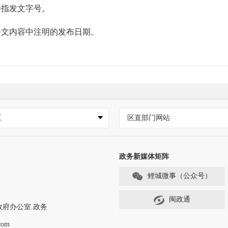
指发文字号。
文内容中注明的发布日期。
区
区直部门网站
栏（ 网址为：https://www.qzlc.gov.cn/zwgk/bm/
政务新媒体矩阵
鲤城微事（公众号）
 网址为：https://www.qzlc.gov.cn/zwgk/qzbm/x
闽政通
政府办公室.政务
街道七星街22号，联系电话：0595-22762731）、鲤城
com
电话：0595-22176033、0595-22176022）设置政府