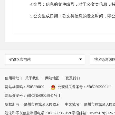
4.文号：信息的文件编号，对于公文类信息，特
5.公文生成日期：公文类信息的发文时间，即公
6.标题：信息的标题。
7.来源：信息的来源。
8.发布时间：信息在公开平台中形成的时间。
省设区市网站
辖区街道园
（四）公开渠道
1．泉州市鲤城区人民政府门户网城市管理和综合执法局政府信息公开
使用帮助
|
关于我们
|
网站地图
|
联系我们
gkzn/）；
网站标识码：3505020002
公安机关备案号：35050202000111
2．泉州市鲤城区人民政府门户网城市管理和综合执法局政务公开栏（
网站备案号：闽ICP备09028941号-1
版权所有： 泉州市鲤城区人民政府
中文域名： 泉州市鲤城区人民
3．在鲤城区档案馆（地址：福建省泉州市鲤城区开元
违法和不良信息举报电话：0595-22355159 举报邮箱：lcwxb159@126.
址：福建省泉州市鲤城区义全街向阳花苑1号楼1-3楼，联系