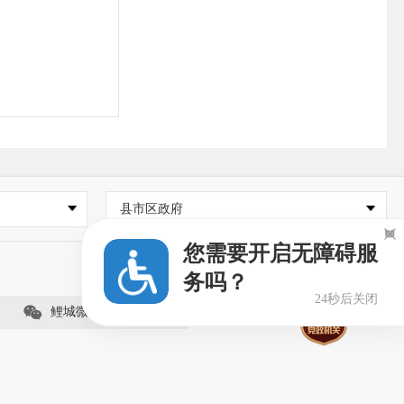
县市区政府

您需要开启无障碍服
zfj/zfxx
务吗？
23秒后关闭
鲤城微事（视频号）
zzfj/）
区图书馆（地
公开信息查阅场