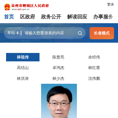
繁体
首页
区政府
政务公开
解读回应
办事服务
长者模式
林祖传
陈楚亮
余经伟
高结山
卓鸿杰
林红蕾
林洪涛
林少杰
沈伟鹏