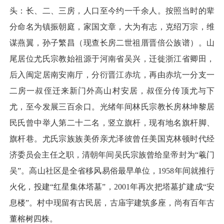
头：长、二、三房，人口至今约一千余人。按照当时的辈
分命名为镇振朝庭，家国文章，大为有志，克绍万宗，维
谋燕翼，孙子繁昌（现查长房二世祖厝晋倍公族谱）。山
尾居位尤氏宗教始祖源于河南省吴兴，迁徙浙江省卿田，
后入闽定居南安南厅，分衍晋江赤坑，再由赤坑一分支一
二房一叔侄迁来新门外高山村安居，叔侄分传顶尤与下
尤，至今发展三百余口。光绪年间林氏宗教长房林坤黎居
民氏曾中举人第二十二名，竖立旗杆，现有地名旗杆脚、
旗杆巷。尤氏宗族族美侨亲尤泽彼曾任美国克林顿时代经
济委员会主任之职，清朝年间吴氏宗族曾给皇帝封为“羲门
吴”。高山社区是全省移风易俗最早单位，1958年间就推行
火化，投建“红星集体塔墓”，2001年再次把塔墓扩建成“安
息楼”。村中现留有古民居，古庙宇建筑多座，尚有百年古
董榕树四株。