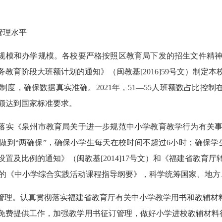
管理水平
规模和办学规模。各校要严格按照区教育局下发的招生文件精
务教育阶段大班额计划的通知》（闽教基
[2016]59
号文）制定本
制度，确保数据真实准确。
2021
年，
51
—
55
人班额数占比控制
额达到国家标准要求。
落实《泉州市教育局关于进一步规范中小学教育教学行为有关
做到“两确保”，确保小学生每天在校时间不超过
6
小时；确保学
设置及比例的通知》（闽教基
[2014]17
号文）和《福建省教育厅
的《中小学综合实践活动课程指导纲要》，科学统筹国家、地方
管理。认真贯彻落实福建省教育厅有关中小学教学用书和教辅材
免费提供工作，加强教学用书征订管理，做好小学进校教辅材料