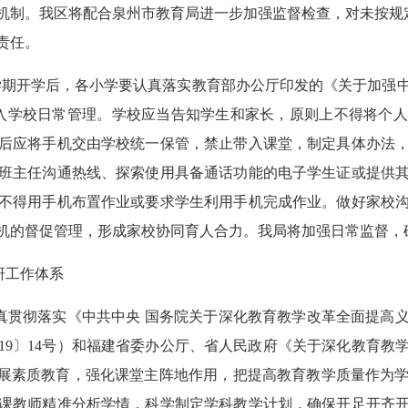
机制。我区将配合泉州市教育局进一步加强监督检查，对未按规
责任。
学期开学后，各小学要认真落实教育部办公厅印发的《关于加强
入学校日常管理。学校应当告知学生和家长，原则上不得将个人
后应将手机交由学校统一保管，禁止带入课堂，制定具体办法
班主任沟通热线、探索使用具备通话功能的电子学生证或提供
不得用手机布置作业或要求学生利用手机完成作业。做好家校
机的督促管理，形成家校协同育人合力。
我局将加强日常监督，
研工作体系
真
贯彻落实《中共中央 国务院关于深化教育教学改革全面提高
19
〕
14
号）和福建省委办公厅、省人民政府《关于深化教育教
发展素质教育，强化课堂主阵地作用，
把提高教育教学质量作为
课教师精准分析学情，科学制定学科教学计划，确保开足开齐