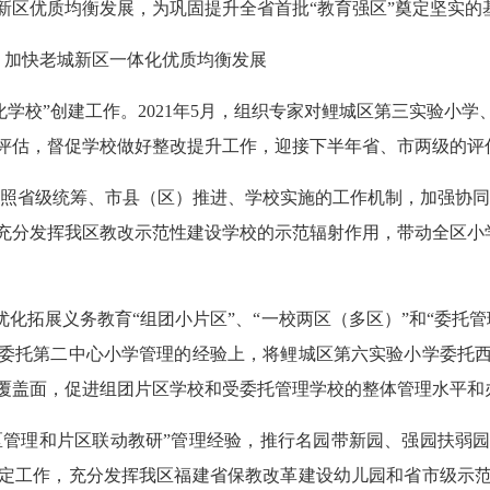
新区优质均衡发展，为巩固提升全省首批“教育强区”奠定坚实的
，加快老城新区一体化优质均衡发展
化学校”创建工作。
2021
年
5
月，组织专家对鲤城区第三实验小学
评估，督促学校做好整改提升工作，迎接下半年省、市两级的评
照省级统筹、市县（区）推进、学校实施的工作机制，加强协同
充分发挥我区教改示范性建设学校的示范辐射作用，带动全区小
化拓展义务教育“组团小片区”、“一校两区（多区）”和“委托
委托第二中心小学管理的经验上，将鲤城区第六实验小学委托
覆盖面，促进组团片区学校和受委托管理学校的整体管理水平和
区管理和片区联动教研”管理经验，推行名园带新园、强园扶弱
定工作，充分发挥我区福建省保教改革建设幼儿园和省市级示