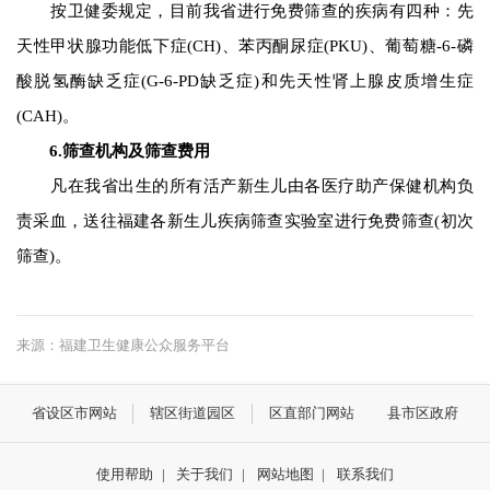
按卫健委规定，目前我省进行免费筛查的疾病有四种：先
天性甲状腺功能低下症(CH)、苯丙酮尿症(PKU)、葡萄糖-6-磷
酸脱氢酶缺乏症(G-6-PD缺乏症)和先天性肾上腺皮质增生症
(CAH)。
6.筛查机构及筛查费用
凡在我省出生的所有活产新生儿由各医疗助产保健机构负
责采血，送往福建各新生儿疾病筛查实验室进行免费筛查(初次
筛查)。
来源：福建卫生健康公众服务平台
省设区市网站
辖区街道园区
区直部门网站
县市区政府
使用帮助
|
关于我们
|
网站地图
|
联系我们