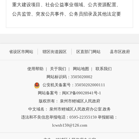
重大建设项目、社会公益事业领域、公共资源配置、
公共监管、突发公共事件、公务员招录及其他法定要
求公开的信息。
（三）编排体系
信息公开目录使用电子文档方式编排、记录和存
省设区市网站
辖区街道园区
区直部门网站
县市区政府
储各类信息，主要含以下要素：
使用帮助
|
关于我们
|
网站地图
|
联系我们
索引
发布机
文
公文生成日
标
来源
网站标识码：3505020002
发布时间
号
构
号
期
题
公安机关备案号：35050202000111
网站备案号：闽ICP备09028941号-1
1.索引号：按索引号编码规则生成，每条信息的
版权所有： 泉州市鲤城区人民政府
标识符。
中文域名： 泉州市鲤城区人民政府办公室.政务
违法和不良信息举报电话：0595-22355159 举报邮箱：
2.发布机构：信息公开发布单位的名称。
lcwxb159@126.com
3.文号：信息的文件编号，对于公文类信息，特