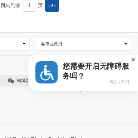
，跳转到第
页
GO
县市区政府

您需要开启无障碍服
务吗？
鲤城微事（视频号）
25秒后关闭