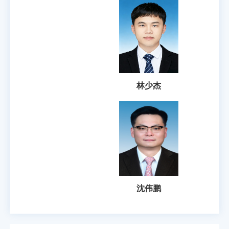
林少杰
沈伟鹏