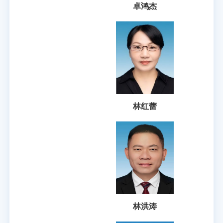
卓鸿杰
林红蕾
林洪涛