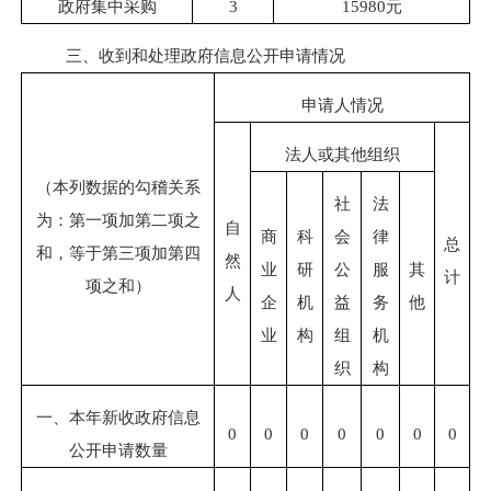
政府集中采购
3
15980
元
三、收到和处理政府信息公开申请情况
申请人情况
法人或其他组织
（本列数据的勾稽关系
社
法
为：第一项加第二项之
自
商
科
会
律
总
和，等于第三项加第四
然
业
研
公
服
其
计
项之和）
人
企
机
益
务
他
业
构
组
机
织
构
一、本年新收政府信息
0
0
0
0
0
0
0
公开申请数量