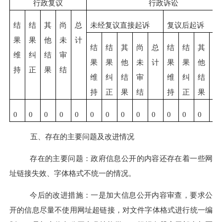
行政复议
行政诉讼
结
结
其
尚
总
未经复议直接起诉
复议后起诉
果
果
他
未
计
结
结
其
尚
总
结
结
其
尚
维
纠
结
审
果
果
他
未
计
果
果
他
未
持
正
果
结
维
纠
结
审
维
纠
结
审
持
正
果
结
持
正
果
结
0
0
0
0
0
0
0
0
0
0
0
0
0
0
五、存在的主要问题及改进情况
存在的主要问题：政府信息公开的内容还存在着一些网
址链接失效、字体格式不统一的情况。
今后的改进措施：一是加大信息公开内容审查，要求公
开的信息尽量不使用网址超链接，对文件字体格式进行统一编