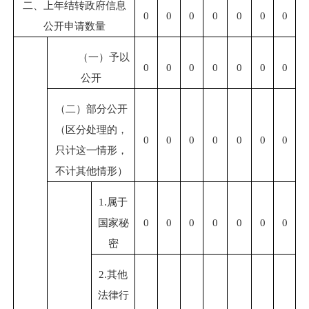
二、上年结转政府信息
0
0
0
0
0
0
0
公开申请数量
（一）予以
0
0
0
0
0
0
0
公开
（二）部分公开
（区分处理的，
0
0
0
0
0
0
0
只计这一情形，
不计其他情形）
1.
属于
国家秘
0
0
0
0
0
0
0
密
2.
其他
法律行