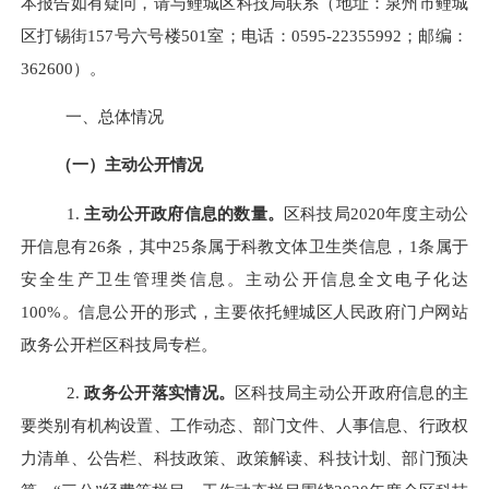
本报告如有疑问，请与鲤城区科技局联系（地址：泉州市鲤城
区打锡街
157
号六号楼
501
室；电话：
0595-22355992
；邮编：
362600
）。
一、总体情况
（一）主动公开情况
1.
主动公开政府信息的数量。
区科技局
2020
年度主动公
开信息有
26
条，其中
25
条属于科教文体卫生类信息，
1
条属于
安全生产卫生管理类信息。主动公开信息全文电子化达
100%
。信息公开的形式，主要依托鲤城区人民政府门户网站
政务公开栏区科技局专栏。
2
.
政务公开落实情况。
区科技局主动公开政府信息的主
要类别有机构设置、工作动态、部门文件、人事信息、行政权
力清单、公告栏、科技政策、政策解读、科技计划、部门预决