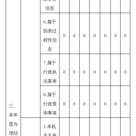
信息
6.
属于
四类过
0
0
0
0
0
0
0
程性信
息
7.
属于
行政执
0
0
0
0
0
0
0
法案卷
8.
属于
行政查
0
0
0
0
0
0
0
三、
询事项
本年
度办
1.
本机
理结
关不掌