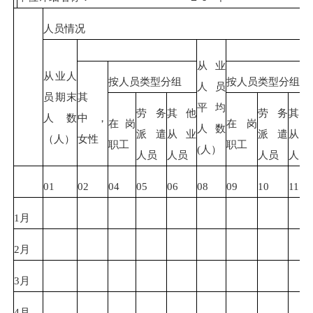
人员情况
从业
从业人
按人员类型分组
按人员类型分组
人员
员期末
其
平均
劳务
其他
劳务
其
人数
中，
在岗
在岗
人数
派遣
从业
派遣
从
（人）
女性
职工
职工
(人）
人员
人员
人员
人员
01
02
04
05
06
08
09
10
11
1月
2月
3月
4月