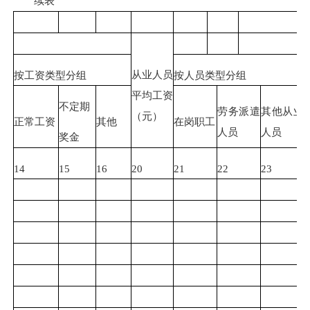
续表
从业人员
按工资类型分组
按人员类型分组
平均工资
不定期
劳务派遣
其他从业
（元）
正常工资
其他
在岗职工
人员
人员
奖金
14
15
16
20
21
22
23
2