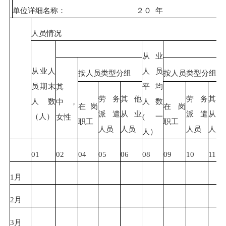
单位详细名称： ２０ 年
人员情况
从业
从业人
人员
按人员类型分组
按人员类型分组
员期末
平均
其
劳务
其他
劳务
其
人数
人数
中，
在岗
在岗
派遣
从业
派遣
从
（人）
(一
女性
职工
职工
人员
人员
人员
人员
人）
01
02
04
05
06
08
09
10
11
1月
2月
3月