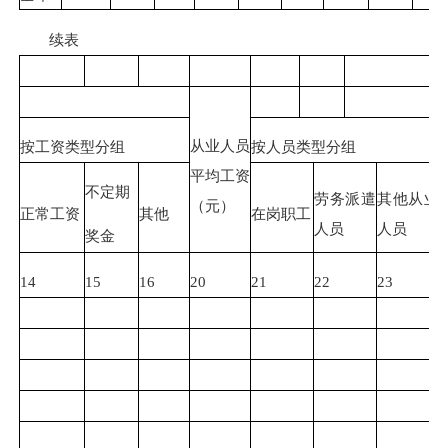
续表
从业人员
按工资类型分组
按人员类型分组
平均工资
不定期
劳务派遣
其他从业
（元）
正常工资
其他
在岗职工
人员
人员
奖金
14
15
16
20
21
22
23
2