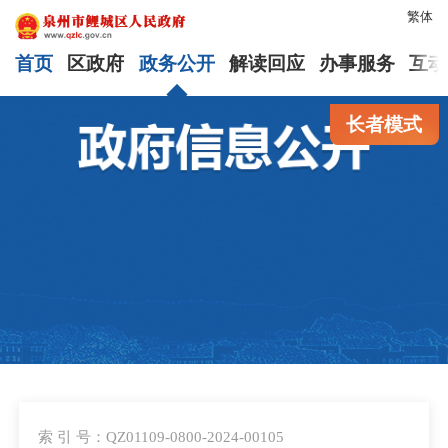
繁体
首页
区政府
政务公开
解读回应
办事服务
互动
长者模式
索 引 号：QZ01109-0800-2024-00105