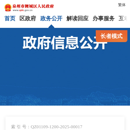
繁体
首页
区政府
政务公开
解读回应
办事服务
互动
长者模式
索 引 号：QZ01109-1200-2025-00017