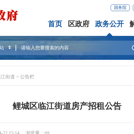
国务院
首页
区政府
政务公开
临江街道
>
公告栏
鲤城区临江街道房产招租公告
22 15:14
浏览量：
69