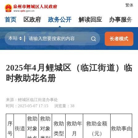
繁体
首页
区政府
政务公开
解读回应
办事服务
长者模式
2025年4月鲤城区（临江街道）临
时救助花名册
来源：鲤城区临江街道办事处
时间：2025-05-07 17:15
浏览量：
38
救助
救助
序
救助
救助年
救助金额
街道
对象
对象
救助事由
号
类型
月
（元）