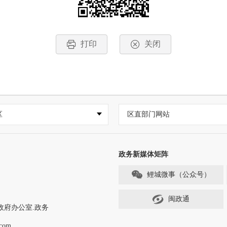
打印
关闭
区
区直部门网站
政务新媒体矩阵
鲤城微事（公众号）
闽政通
政府办公室.政务
com