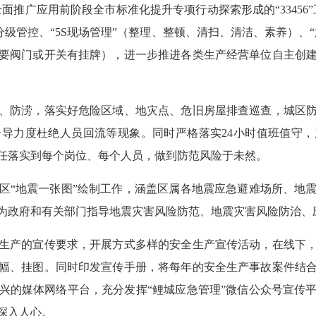
全面推广应用前阶段全市标准化提升专项行动探索形成的“33456
险分级管控、“5S现场管理”（整理、整顿、清扫、清洁、素养）、
要阀门或开关有挂牌），进一步推进各类生产经营单位自主创
、防涝，落实好危险区域、地灾点、危旧房屋排查巡查，城区
导力度杜绝人员回流等现象。同时严格落实24小时值班值守，
任落实到每个岗位、每个人员，做到防范风险于未然。
区“地震一张图”绘制工作，涵盖区属各地震应急避难场所、地
为政府和有关部门指导地震灾害风险防范、地震灾害风险防治、
生产的宣传要求，开展方式多样的安全生产宣传活动，在线下
幅、挂图。同时印发宣传手册，将每年的安全生产事故案件结
兴的媒体网络平台，充分发挥“鲤城应急管理”微信公众号宣传
深入人心。