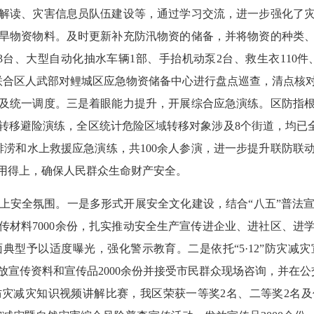
解读、灾害信息员队伍建设等，通过学习交流，进一步强化了
旱物资物料。及时更新补充防汛物资的储备，并将物资的种类
台、大型自动化抽水车辆1部、手抬机动泵2台、救生衣110件、
并联合区人武部对鲤城区应急物资储备中心进行盘点巡查，清点
及统一调度。三是着眼能力提升，开展综合应急演练。区防指
移避险演练，全区统计危险区域转移对象涉及8个街道，均已全部
洪排涝和水上救援应急演练，共100余人参演，进一步提升联防
用得上，确保人民群众生命财产安全。
上安全氛围。
一是多形式开展安全文化建设，结合“八五”普法
宣传材料7000余份，扎实推动安全生产宣传进企业、进社区、
典型予以适度曝光，强化警示教育。二是依托“5·12”防灾减
宣传资料和宣传品2000余份并接受市民群众现场咨询，并在
灾减灾知识视频讲解比赛，我区荣获一等奖2名、二等奖2名及