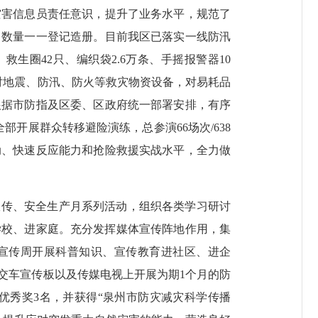
灾害信息员责任意识，提升了业务水平，规范了
、数量一一登记造册。目前我区已落实一线防汛
救生圈42只、编织袋2.6万条、手摇报警器10
核对地震、防汛、防火等救灾物资设备，对易耗品
根据市防指及区委、区政府统一部署安排，有序
开展群众转移避险演练，总参演66场次/638
联动、快速反应能力和抢险救援实战水平，全力做
宣传、安全生产月系列活动，组织各类学习研讨
进学校、进家庭。充分发挥媒体宣传阵地作用，集
灾宣传周开展科普知识、宣传教育进社区、进企
公交车宣传板以及传媒电视上开展为期1个月的防
优秀奖3名，并获得“泉州市防灾减灾科学传播