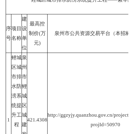
建
最高控
序
项目
设
制价(万
泉州市公共资源交易平台（本招标
号
名称
单
元)
位
鲤城
泉
区城
州
市排
市
水防
鲤
涝系
城
统提
区
升工
城
http://ggzyjy.quanzhou.gov.cn/project/p
1
421.4308
程
建
projId=50970