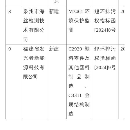
质
8
泉州市海
新建
M7461环
鲤环排污
2024
丝检测技
境保护监
权指标函
术有限公
测
[2024]8号
司
9
福建省发
新建
C2929塑
鲤环排污
2024
光者新能
料零件及
权指标函
源科技有
其他塑料
[2024]9号
限公司
制品制
造、
C3311金
属结构制
造