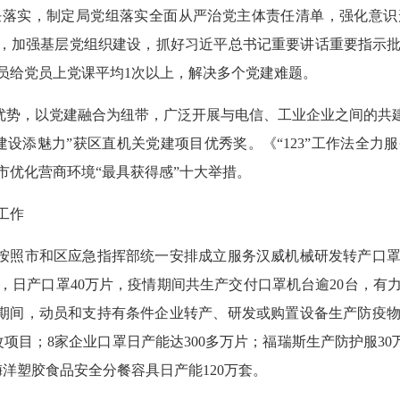
实，制定局党组落实全面从严治党主体责任清单，强化意识
关，加强基层党组织建设，抓好习近平总书记重要讲话重要指示
员给党员上党课平均1次以上，解决多个党建难题。
势，以党建融合为纽带，广泛开展与电信、工业企业之间的共建
设添魅力”获区直机关党建项目优秀奖。《“123”工作法全
州市优化营商环境“最具获得感”十大举措。
工作
按照市和区应急指挥部统一安排成立服务汉威机械研发转产口罩
，日产口罩40万片，疫情期间共生产交付口罩机台逾20台，有
情期间，动员和支持有条件企业转产、研发或购置设备生产防疫
项目；8家企业口罩日产能达300多万片；福瑞斯生产防护服30万
洋塑胶食品安全分餐容具日产能120万套。