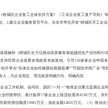
鲤城区企业复工总体安排方案》《工业企业复工复产导则》等
。2.建立企业服务督导平台。在全市率先开发“鲤城区开工企
十条措施和《鲤城区全方位推动高质量发展超越优化产业结构行
支持民营企业发展各项政策有效落地。引导150多家企业申报
月份共举办“实体企业如何嫁接短视频直播”“节能技术推广会”等
000余人，为企业用足、用活政策明确方向、明确内容。
企业工作机制。会同街、园区“一对一”精准走访重点监测企业
业纾困帮扶。累计推荐77家企业上报贷款需求45387万元，并
获得授信额度19081万元，放款金额14926万元。（3）推动