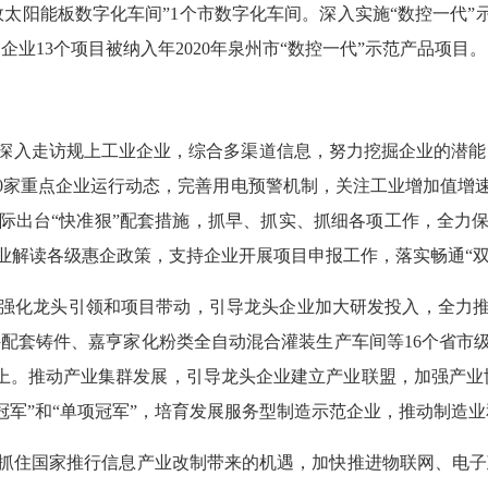
太阳能板数字化车间”1个市数字化车间。深入实施“数控一代”
企业13个项目被纳入年2020年泉州市“数控一代”示范产品项目
走访规上工业企业，综合多渠道信息，努力挖掘企业的潜能；
40家重点企业运行动态，完善用电预警机制，关注工业增加值增
际出台“快准狠”配套措施，抓早、抓实、抓细各项工作，全力
业解读各级惠企政策，支持企业开展项目申报工作，落实畅通“双
化龙头引领和项目带动，引导龙头企业加大研发投入，全力推
件配套铸件、嘉亨家化粉类全自动混合灌装生产车间等16个省市
%以上。推动产业集群发展，引导龙头企业建立产业联盟，加强产
冠军”和“单项冠军”，培育发展服务型制造示范企业，推动制造
住国家推行信息产业改制带来的机遇，加快推进物联网、电子政