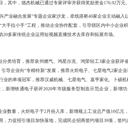
目，其中，德杰机械已通过专家评审并获得奖励资金176.92万元
兴产业融合发展”专题企业家沙龙，牵线搭桥40家企业主动融入
“大手拉小手”工程，推动企业协作配套，引导辖区内中小企业
助20多家传统企业运用短视频直播技术去库存和拓展市场。
分类培育，推荐泉州燃气、鸿星尔克、鸿荣轻工3家企业获评省
引导企业向“专精特新”发展，推荐火炬电子、七星电气2家企业
行业的单项冠军，推荐汉威机械、七星电气、嘉亨家化、卜硕机
新增铁通电子获评2020年市级服务型制造示范企业，新增功
业数量，火炬电子于2月份入库，新增规上工业总产值10亿元，
，力促招引项目加快落地，完成民企招商签约项目39项，签约总投