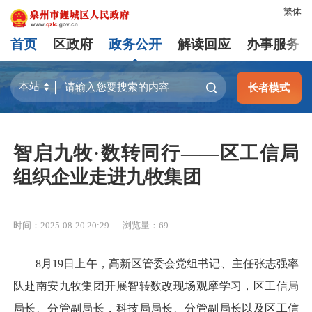
繁体
首页
区政府
政务公开
解读回应
办事服务
长者模式
智启九牧·数转同行——区工信局
组织企业走进九牧集团
时间：2025-08-20 20:29
浏览量：
69
8月19日上午，高新区管委会党组书记、主任张志强率
队赴南安九牧集团开展智转数改现场观摩学习，区工信局
局长、分管副局长，科技局局长、分管副局长以及区工信