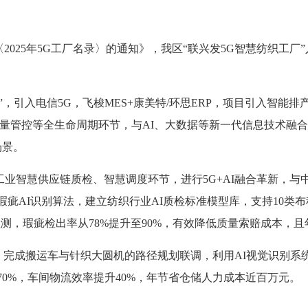
〈
2025年5G工厂名录〉的通知》
，我区
“联兴发
5G智慧纺织工厂
”，引入电信5G，飞梭MES+康美特/环思ERP，项目引入智
质量管控等全生命周期环节，与AI、大数据等新一代信息技术融
场景。
工业智慧供应链质检、智慧调度环节，进行5G+AI融合革新，与
纺织瑕疵AI识别算法，建立纺织行业AI质检标准模型库，支持10类
检测，瑕疵检出率从78%提升至90%，有效降低质量索赔成本，
建模，完成搬运车与针织大圆机的路径规划联调，利用AI视觉识别
0%，车间物流效率提升40%，年节省仓储人力成本近百万元。