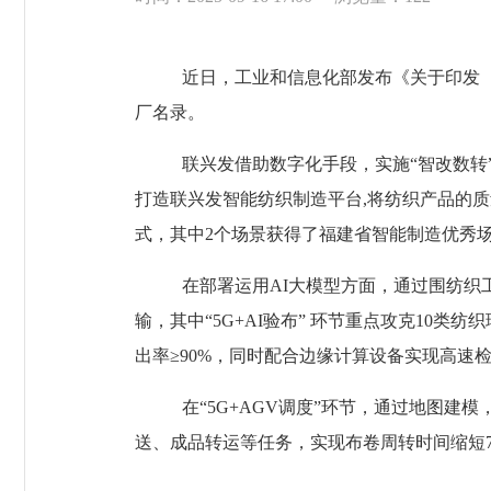
近日，
工业和信息化部发布《关于印发
厂名录。
联兴发借助数字化手段，实施
“智改数转
打造联兴发智能纺织制造平台,将纺织产品的
式，其中
2个场景获得了
福建省智能制造优秀
在部署运用
AI大模型方面，通过围纺织
输，其中“5G+AI验布” 环节重点攻克10类
出率≥90%，同时配合边缘计算设备实现高速
在“5G+AGV调度”环节，通过地图
送、成品转运等任务，实现布卷周转时间缩短7