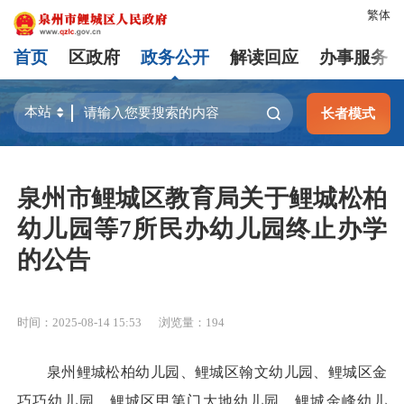
繁体
首页
区政府
政务公开
解读回应
办事服务
长者模式
泉州市鲤城区教育局关于鲤城松柏
幼儿园等7所民办幼儿园终止办学
的公告
时间：2025-08-14 15:53
浏览量：
194
泉州鲤城松柏幼儿园、鲤城区翰文幼儿园、鲤城区金
巧巧幼儿园、鲤城区甲第门大地幼儿园、鲤城金峰幼儿