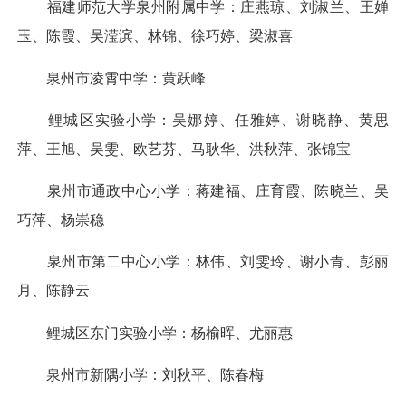
福建师范大学泉州附属中学：庄燕琼、刘淑兰、王婵
玉、陈霞、吴滢滨、林锦、徐巧婷、梁淑喜
泉州市凌霄中学：黄跃峰
鲤城区实验小学：吴娜婷、任雅婷、谢晓静、黄思
萍、王旭、吴雯、欧艺芬、马耿华、洪秋萍、张锦宝
泉州市通政中心小学：蒋建福、庄育霞、陈晓兰、吴
巧萍、杨崇稳
泉州市第二中心小学：林伟、刘雯玲、谢小青、彭丽
月、陈静云
鲤城区东门实验小学：杨榆晖、尤丽惠
泉州市新隅小学：刘秋平、陈春梅