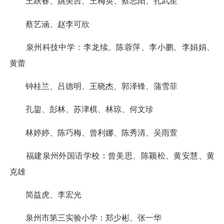
王跃春、姚美吉、王梅英、蔡志阳、孔武星
蔡艺涵、赵李可欣
泉州科技中学：李龙续、陈蓉萍、李小鹏、李娟娟、
黄蕾
钟桂兰、吕德明、王晓杰、郭泽锋、蒲雪菲
孔鋆、彭林、苏津棋、林琼、何文珍
林婷婷、陈巧梅、曾利娜、陈秀清、吴雨萱
福建泉州外国语学校：曾美思、陈颖松、黄安慧、黄
克雄
简益虎、李宏光
泉州市第三实验小学：郑少彬、张一华