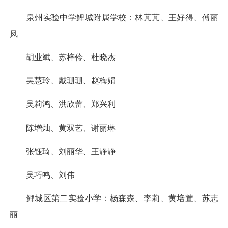
泉州实验中学鲤城附属学校：林芃芃、王好得、傅丽
凤
胡业斌、苏梓伶、杜晓杰
吴慧玲、戴珊珊、赵梅娟
吴莉鸿、洪欣蕾、郑兴利
陈增灿、黄双艺、谢丽琳
张钰琦、刘丽华、王静静
吴巧鸣、刘伟
鲤城区第二实验小学：杨森森、李莉、黄培萱、苏志
丽