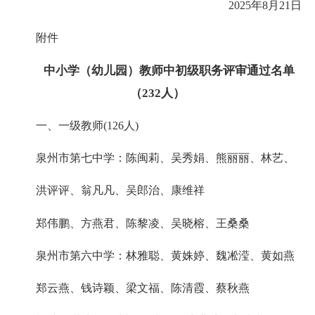
2025年8月21日
附件
中小学（幼儿园）教师中初级职务评审通过名单
（232人）
一、一级教师(126人)
泉州市第七中学：陈闽莉、吴秀娟、熊丽丽、林艺、
洪评评、翁凡凡、吴郎治、康维祥
郑伟鹏、方燕君、陈黎凌、吴晓榕、王桑桑
泉州市第六中学：林雅聪、黄姝婷、魏凇滢、黄如燕
郑云燕、钱诗颖、梁文福、陈清霞、蔡秋燕