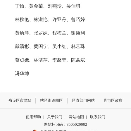
丁怡、黄金菊、刘燕玲、吴佳琪
林秋艳、林淑艳、许亚丹、曾巧婷
黄炳洋、张罗妹、程梅兰、谢康利
戴清彬、黄国宁、吴小红、林艺珠
蔡贞娥、林洁萍、李馨莹、陈鑫斌
冯华坤
省设区市网站
辖区街道园区
区直部门网站
县市区政府
使用帮助
|
关于我们
|
网站地图
|
联系我们
网站标识码：3505020002