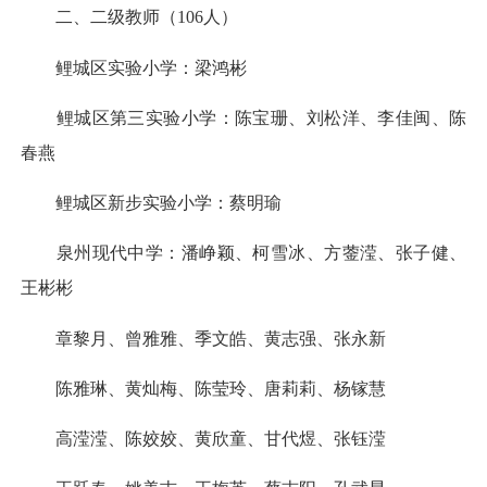
二、二级教师（106人）
鲤城区实验小学：梁鸿彬
鲤城区第三实验小学：陈宝珊、刘松洋、李佳闽、陈
春燕
鲤城区新步实验小学：蔡明瑜
泉州现代中学：潘峥颖、柯雪冰、方蓥滢、张子健、
王彬彬
章黎月、曾雅雅、季文皓、黄志强、张永新
陈雅琳、黄灿梅、陈莹玲、唐莉莉、杨镓慧
高滢滢、陈姣姣、黄欣童、甘代煜、张钰滢