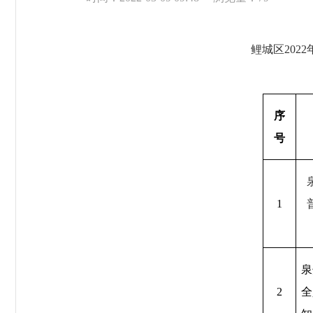
鲤城区
202
2
序
号
1
泉
2
全