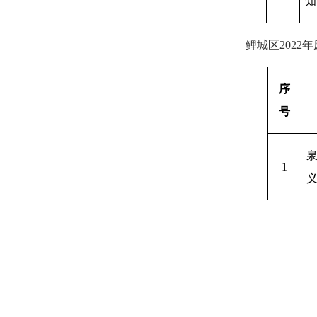
知
鲤城区
2022
年
序
号
1