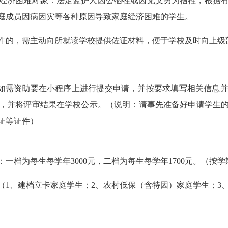
庭经济困难对象：法定监护人因公牺牲或因见义勇为牺牲，根据
庭成员因病因灾等各种原因导致家庭经济困难的学生。
件的，需主动向所就读学校提供佐证材料，便于学校及时向上级
序，如需资助要在小程序上进行提交申请，并按要求填写相关信息
，并将评审结果在学校公示。（说明：请事先准备好申请学生
疾证等证件）
：一档为每生每学年
3000元，二档为每生每学年1700元。（
（
1、建档立卡家庭学生；2、农村低保（含特因）家庭学生；3、