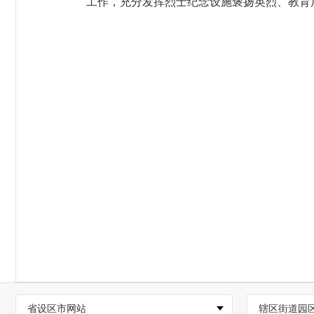
工作，充分发挥烈士纪念设施褒扬英烈、教育
省设区市网站
辖区街道园