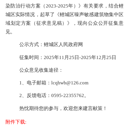
染防治行动方案（
2023-2025
年）》有关要求，结合鲤
城区实际情况，起草了《鲤城区噪声敏感建筑物集中区
域划定方案（征求意见稿）》，现向公众公开征集意
见。
公示方式：
鲤城区
人民政府网
征集时间：
2025
年
11
月
25
日
-2025
年
12
月2
5
日
公众意见收集途径：
1
、电子邮箱：lcqhwb@126.com
2
、反馈电话：
0595-
22355762
。
热忱期待您的参与，欢迎您来建言献策！
附件下载: