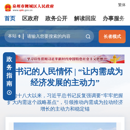
繁体
首页
区政府
政务公开
解读回应
办事服务
长者模式
政
务
总书记的人民情怀 | “让内需成为
指
经济发展的主动力”
南
党的十八大以来，习近平总书记反复强调要“牢牢把握
扩大内需这个战略基点”，引领推动内需成为拉动经济
增长的主动力和稳定锚