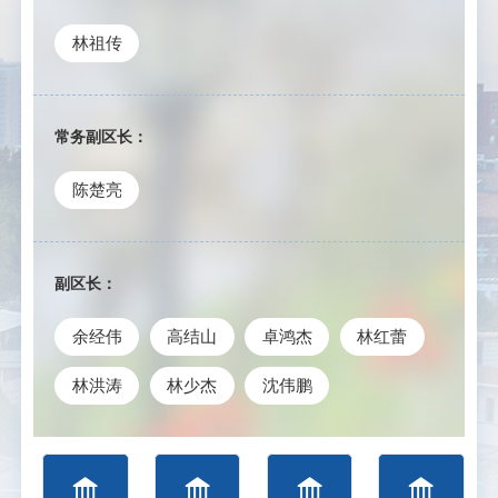
林祖传
常务副区长：
陈楚亮
副区长：
余经伟
高结山
卓鸿杰
林红蕾
林洪涛
林少杰
沈伟鹏