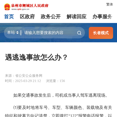
繁体
首页
区政府
政务公开
解读回应
办事服务
长者模式
遇逃逸事故怎么办？
来源：省公安公众服务网
时间：2025-03-29 21:12
浏览量：
156
如果交通事故发生后，司机或当事人驾车逃离现场。
⑴要及时地将车号、车型、车辆颜色、装载物及有关
特征和驶离方向记清楚，立即拨打“122”报警电话报警，以