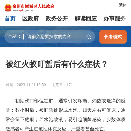
繁体
首页
区政府
政务公开
解读回应
办事服务
长者模式
被红火蚁叮蜇后有什么症状？
时间：2023-11-01 15:50
浏览量：
171
初期伤口部位红肿，通常引发疼痛、灼热或瘙痒的感
觉；数小时后，被叮蜇处形成水泡，10天左右可复原，通
常会留下疤痕；若水泡破溃，易引起细菌感染；少数体质
敏感者可产生过敏性休克反应，严重者甚至死亡。