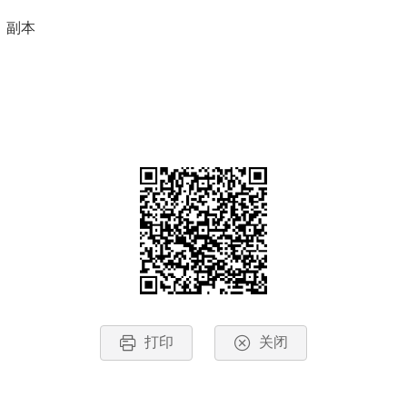
、副本
打印
关闭