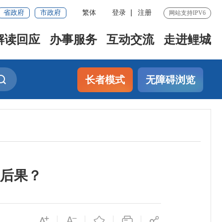
省政府
市政府
繁体
登录
注册
网站支持IPV6
解读回应
办事服务
互动交流
走进鲤城
长者模式
无障碍浏览
后果？