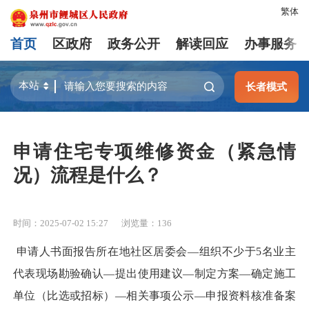
繁体
首页
区政府
政务公开
解读回应
办事服务
长者模式
申请住宅专项维修资金（紧急情
况）流程是什么？
时间：2025-07-02 15:27
浏览量：
136
申请人书面报告所在地社区居委会—组织不少于5名业主
代表现场勘验确认—提出使用建议—制定方案—确定施工
单位（比选或招标）—相关事项公示—申报资料核准备案