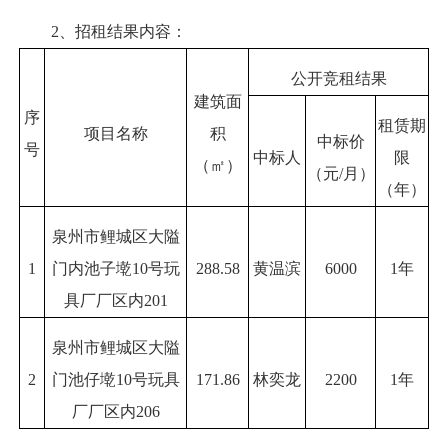
2、招租结果内容：
公开竞租结果
建筑面
序
租赁期
项目名称
积
中标价
号
中标人
限
（㎡）
（元/月）
（年）
泉州市鲤城区大隘
1
门内池子墘10号玩
288.58
黄温滨
6000
1年
具厂厂区内201
泉州市鲤城区大隘
2
门池仔墘10号玩具
171.86
林奕龙
2200
1年
厂厂区内206