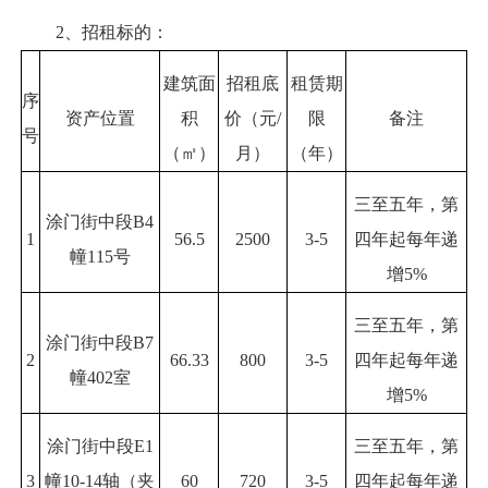
2、招租标的：
建筑面
招租底
租赁期
序
资产位置
积
价（元/
限
备注
号
（㎡）
月）
（年）
三至五年，第
涂门街中段B4
1
56.5
2500
3-5
四年起每年递
幢115号
增5%
三至五年，第
涂门街中段B7
2
66.33
800
3-5
四年起每年递
幢402室
增5%
涂门街中段E1
三至五年，第
3
幢10-14轴（夹
60
720
3-5
四年起每年递