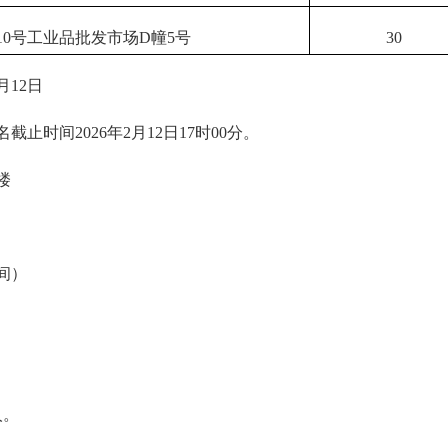
10号工业品批发市场D幢5号
30
月12日
间2026年2月12日17时00分。
楼
间）
人。