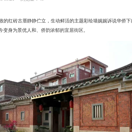
的红砖古厝静静伫立，生动鲜活的主题彩绘墙娓娓诉说华侨下南
今变身为景优人和、侨韵浓郁的宜居街区。