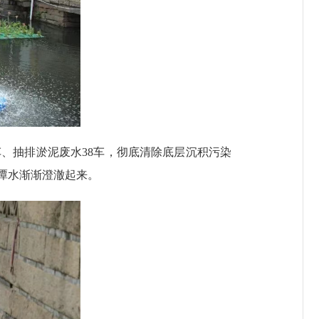
、抽排淤泥废水38车，彻底清除底层沉积污染
潭水渐渐澄澈起来。