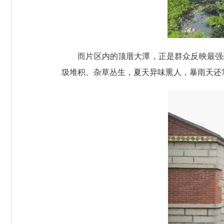
而片区内的顶厝大潭，正是群众反映最强烈
圾堆积、杂草丛生，夏天异味熏人，暴雨天还