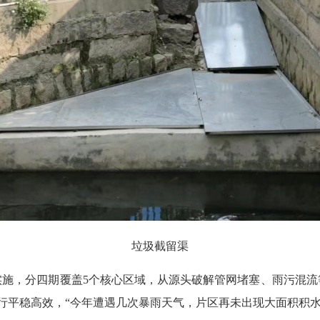
垃圾截留渠
，分四期覆盖5个核心区域，从源头破解管网堵塞、雨污混流
行平稳高效，“今年遭遇几次暴雨天气，片区再未出现大面积积水