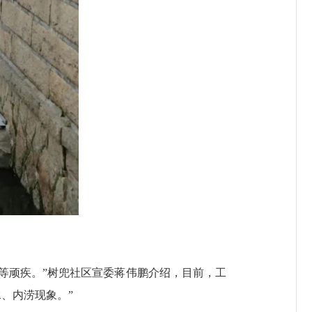
等顽疾。”树兜社区宣委蒋伟鹏介绍，目前，工
、内涝现象。”