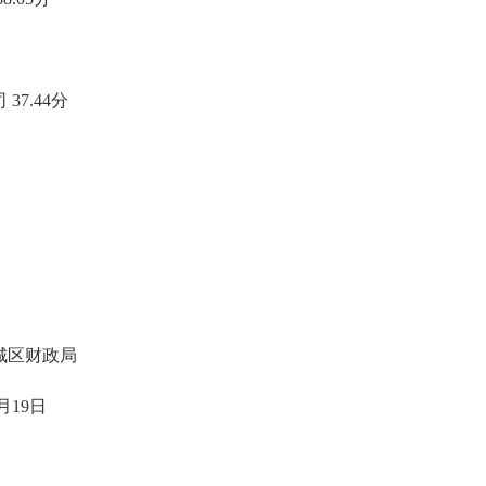
7.44分
。
政局
9日