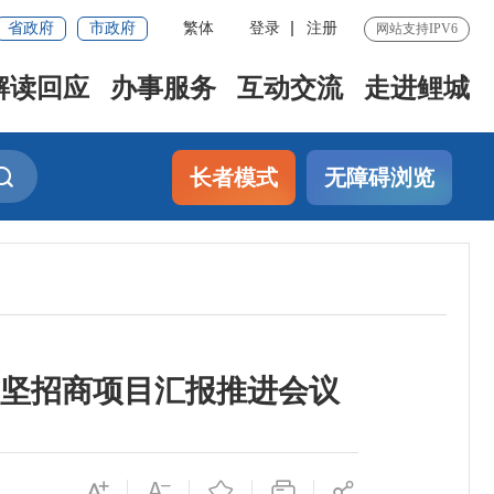
省政府
市政府
繁体
登录
注册
网站支持IPV6
解读回应
办事服务
互动交流
走进鲤城
长者模式
无障碍浏览
点攻坚招商项目汇报推进会议