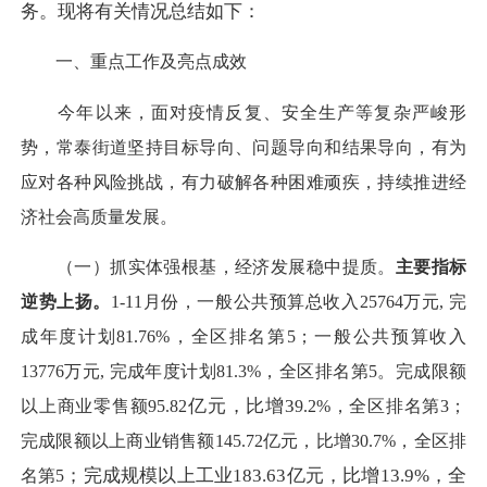
务。现将有关情况总结如下：
一、重点工作
及亮点成效
今年以来，面对疫情反复、安全生产等复杂严峻形
势，常泰街道坚持目标导向、问题导向和结果导向，有为
应对各种风险挑战，有力破解各种困难顽疾，持续推进经
济社会高质量发展。
（一）抓实体强根基，经济发展稳中提质。
主要指标
逆势上扬。
1-11月份，一般公共预算总收入25764万元, 完
成年度计划81.76%，全区排名第5；一般公共预算收入
13776万元, 完成年度计划81.3%，全区排名第5。完成限额
亿元，比增
3
以上商业零售额
95.82
9.2
%，全区排名第
3
；
完成限额以上商业销售额
145.72
亿元，比增
30.7
%，全区排
；完成规模以上工业
183.63亿元，比增13.9%，全
名第
5