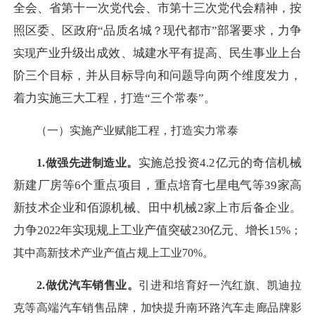
全会、省第十一次党代会、市第十三次党代会精神，按
照区委、区政府
“品质名城
现代都市
”部署要求，力争
？
产业升级出成效、城建水平有提高、民生事业上台
实现
阶三个目标，并从目标导向和问题导向两个维度发力，
着力实施三大工程，打造
“三个常泰”。
（一）实施产业赋能工程，打造实力常泰
实施总投资
4.2亿元的奇信机械
1.做强先进制造业。
新建厂房等6个重点项目，重点培育七星电气等39家高
新技术企业和佰源机械、田中机械2家上市后备企业。
力争2
年实现规上工业产值突破
2
亿元、增长
1
022
30
5
%；
其中高新技术产业产值占规上工业
70
%。
2.做优汽车销售业。
引进和培育好一汽红旗、凯迪拉
克等高端汽车销售品牌，加快提升南环路汽车走廊品牌影