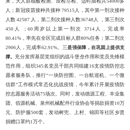
来，大人群核酸检测、应检尽检、适时抽检共54000多
人；新冠疫苗接种共接种 79515人，其中第一剂次接种
人数 42587 人，第二剂次接种人数36748人 ，第三剂次
450人 ；60周岁以上第一剂次 3714人，完成率
80.41%，率先在全区完成目标人群80%任务；第二剂次
2906人，完成率62.91%。三
是强保障，在巩固上提供支
充分发挥基层党组织的战斗堡垒作用和党员先锋模
撑。
范作用，组织
345名党员干部共同组建16支疫情防控志
愿者服务队，推行“一块防控图、一台航巡机、一个微
信群”工作模式常态化抗战疫情，今年累计开展疫情防
控志愿服务活动75场次。同时，发动德源工程、丰业集
团、佰源机械、泉州机械配件行业协会等捐款捐资10万
元、防护服500套，发动树兜、上村、锦田等社区乡贤
捐赠口罩约1万个。