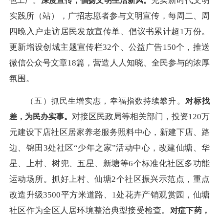
充实新时代文明
色工厂
。
深度宣传，倡扬文明生活新风。
实践所（站），广招志愿者参与文明宣传，每周二、周
四晚入户走访居民发放宣传单、倡议书累计超
1万份。
更新增设创城主题宣传栏32个、公益广告150个，推送
微信公众号文章18篇，营造人人知晓、全民参与的浓厚
氛围。
（五）抓民生增实惠，幸福指数持续攀升。
对标找
对接区民政局等相关部门，投资
120万
差，为民办实事。
元建设下店社区居家养老服务照料中心，新建下店、路
边、锦田3处社区“少年之家”活动中心，改建仙塘、华
星、上村、树兜、五星、新塘等6个标准化社区多功能
运动场所。抓好上村、仙塘2个社区振兴示范点，重点
改造升级3500平方米道路、1处花卉产销观赏园，仙塘
社区作为全区人居环境整治典型接受检查。
对症下药，