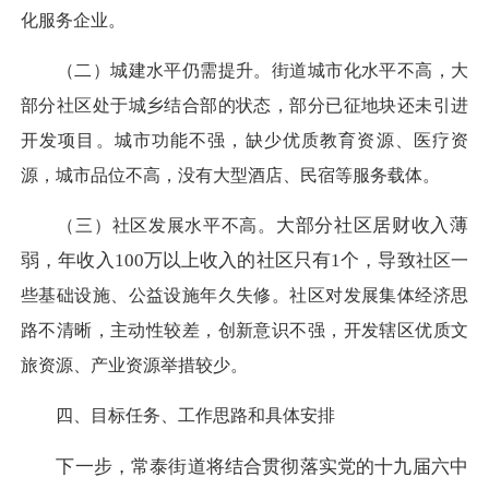
化服务企业。
（
二）
城建水平
仍需提升。
街道
城市化水平不高，
大
部分社区
处于城乡结合部的状态，
部分
已
征
地块还未
引进
开发项目。
城市
功能不
强
，
缺少
优质教育资源
、医疗
资
源
，城市
品位不高
，
没有大型酒店、
民宿
等服务载体。
大部分社区居财收入薄
（三
）
社区发展
水平不高
。
弱，年收入
100万以上收入的社区只有1个，导致
社区
一
些
基础设施
、公益
设施
年久失修
。
社区对发展集体经济思
路不清晰，主动性较差，创新意识不强，开发
辖区优质
文
旅
资源
、
产业资源
举措较少。
四、目标任务、工作思路和具体安排
下一步，常泰街道将结合贯彻落实党的十九届六中