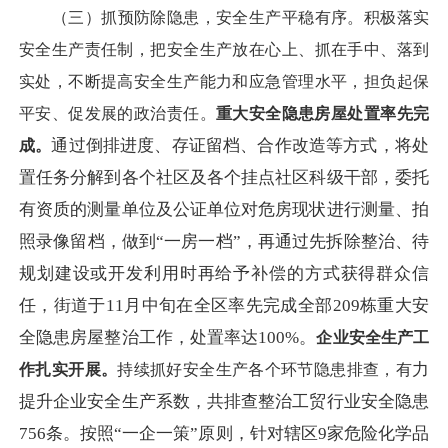
（三）抓预防除隐患，安全生产平稳有序。
积极落实
安全生产责任制，把安全生产放在心上、抓在手中、落到
实处，不断提高安全生产能力和应急管理水平，担负起保
平安、促发展的政治责任。
重大安全隐患房屋处置率先完
通过倒排进度、存证留档、合作改造等方式，将处
成。
置任务分解到各个社区及各个挂点社区科级干部，委托
有资质的测量单位及公证单位对危房现状进行测量、拍
照录像留档，做到
“一房一档”，再通过先拆除整治、待
规划建设或开发利用时再给予补偿的方式获得群众信
任，街道于11月中旬在全区率先完成全部209栋重大安
全隐患房屋整治工作，处置率达100%。
企业安全生产工
力
作扎实开展。
持续抓好安全生产各个环节隐患排查，
有
提升企业安全生产系数，共排查整治工贸行业安全隐患
756条。
按照
“一企一策”原则，针对辖区9家危险化学品