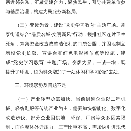
亲近邻关系
，
汇聚党建合力，聚焦民生，引导共建单位参
与基层治理，构建为民服务新格局。
（三
）
变废为景
，建设
“党史学习教育”
主题
广场。
常
泰街道结合
“品质名城·文明
新风
”行动，
摸排
社区
连片卫生
死角
，
筹集
资金
改造
成整洁
便利的
口袋公园，并因地制宜
建
增
设党史长廊
、
宣讲
台
和红色电影
播放点
等
设施，
成
“
党史学习教育
”
主题广场
。
变废为景，
一减一增，
既
提升了环境，也
为
群众
增加
了一处休闲和学习的
好去处
。
三、环境形势
及问题不足
（一
）
产业转型亟需加快。
当前街道企业以工程机
械、轻纺鞋服等传统产业为主，需要加快智能化、
数字化
改造步伐。部分企业因供地、环保、厂房等众多因素限
制，面临整体外迁压力。三产比重不高，需加快引进现代