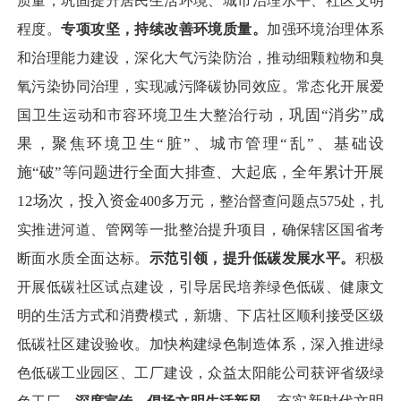
质量，
巩固提升居民生活环境、城市治理水平、社区文明
程度。
专项攻坚，持续改善环境质量。
加强环境治理体系
和治理能力建设，深化大气污染防治，推动细颗粒物和臭
氧污染协同治理，实现减污降碳协同效应。
常态化开展爱
巩固
“消劣”成
国卫生运动和市容环境卫生大整治行动，
果，
聚焦环境卫生
“脏”、城市管理“乱”、基础设
施“破”等问题进行全面大排查、大起底，全年累计开展
12场次，投入资金
4
00多万元，整治督查问题点575处，扎
实推进
河道
、管网等一批
整治提升项目，确保
辖区
国省考
断面水质
全面
达标。
示范引领，提升低碳发展水平。
积极
开展低碳社区试点建设，引导居民培养绿色低碳、健康文
明的生活方式和消费模式，新塘、下店社区顺利接受区级
低碳社区建设验收。加快构建绿色制造体系，深入推进绿
色低碳工业园区、工厂建设，众益太阳能公司获评省级绿