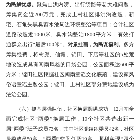
聚焦山洪内涝、出行绕路等老大难问题，
为民解忧虑。
筹集资金近
200万元，完成上村社区排洪沟改造，新
宅、石龟头黑臭蓄水池周边环境整治等项目；合计社区
道路改造近1000米、臭水沟整治1800平方米，有效打
通群众出行“最后100米”。
多方
对景挂画，为民谋福利。
筹集经费，将树兜、仙塘、锦田、下店等社区的
5处荒
地改造成具有闽南风格的口袋公园，公园面积达600平
方米；锦田社区挖掘社区闽南童谣文化底蕴，建设家风
俗语童谣主题公园；锦田、上村社区部分荒地建设成为
法治公园。
全
（六）抓基层强队伍，社区换届圆满成功。
1
2月初
面完成社区
“两委”换届工作，
个社区共选出新一
10
届
“两委”班子成员
73
名，其中社区党组织委员
42
名，社区
名，
“两委”交叉任职
名，顺利实现
“四个
居委成员
50
19