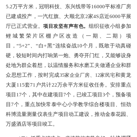
5.2万平方米，冠明科技、东兴线带等16000平标准厂房
已建成投产，一汽红旗、大顺北京2家4S店近6000平展
厅已正式营业。
组织征收小组参加
项目攻坚有声有色。
鲤城繁荣片区棚户区改造（一期、二期）项
目，
“5+2”、“白+黑”连续奋战10个月，既敢于动真碰
硬，较短时间内打响第一炮、勇夺开门红，又能够设身
处地为群众着想，以温情服务和水磨工夫做通企业和群
众思想工作，按时完成
和黄龙
35
家企业厂房、
12家民宅
大厦
115套71户共计22万余平方米征收任务。安排重点
项目17个，其中在建项目7个，已竣工项目3个，预备项
目7个，重点加快常泰中心小学教学综合楼项目、恒劲
科博流量测量仪表生产项目动工建设，推动金泰花园、
万盛酒店等项目竣工。