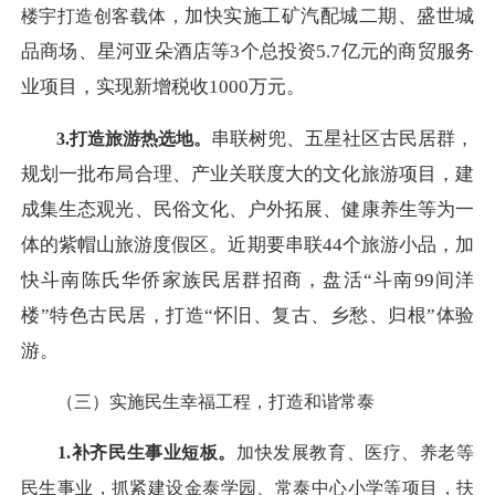
加快实施工矿汽配城二期、盛世城
楼宇打造创客载体，
品商场、星河亚朵酒店等
3个总投资5.7亿元的商贸服务
业项目，
实现新增税收
1000万元。
串联树兜、五星社区古民居群，
3.打造旅游热选地。
规划一批布局合理、产业关联度大的文化旅游项目，建
成集生态观光、民俗文化、户外拓展、健康养生等为一
体的紫帽山旅游度假区。近期要串联
44个旅游小品，加
快斗南陈氏华侨家族民居群招商，盘活“斗南99间洋
楼”特色古民居，打造“怀旧、复古、乡愁、归根”体验
游。
（三）实施民生幸福工程，打造和谐常泰
1.补齐民生事业短板。
加快发展教育、医疗、养老等
民生事业，抓紧建设金泰学园、常泰中心小学等项目，扶