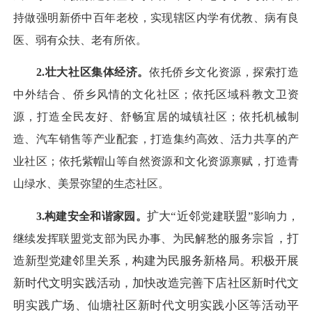
持做强明新侨中百年老校，实现辖区内学有优教、病有良
医、弱有众扶、老有所依。
2.壮大社区集体经济。
依托侨乡文化资源，探索打造
中外结合、侨乡风情的文化社区；依托区域科教文卫资
源，打造全民友好、舒畅宜居的城镇社区；依托机械制
造、汽车销售等产业配套，打造集约高效、活力共享的产
业社区；依托紫帽山等自然资源和文化资源禀赋，打造青
山绿水、美景弥望的生态社区。
扩大
“
近邻
联盟
”
3.构建安全和谐家园。
党建
影响力
，
，打
继续
发挥
联盟
党支部为民办事、为民解愁的
服务
宗旨
造新型党建邻里关系，构建为民服务新格局。积极开展
新时代文明实践活动，加快改造完善下店社区新时代文
明实践广场、仙塘社区新时代文明实践小区等活动平