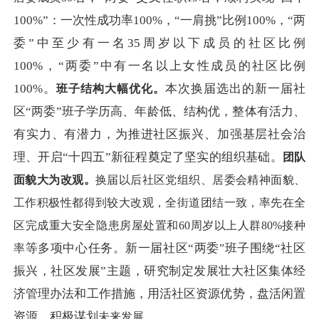
100%”：一次性成功率100%，“一肩挑”比例100%，“两
委”中至少有一名35周岁以下成员的社区比例
100%，“两委”中有一名以上女性成员的社区比例
100%。
本次换届选出的新一届社
班子
结构
大幅
优化。
区
“两委”班子学历高、年龄低、结构优，整体有活力、
有实力、有潜力，为推进社区振兴、加强基层社会治
理、开启“十四五”新征程奠定了坚实的组织基础。
团队
面貌大为
改观。
换届以后社区党组织、
居委会
精神面貌、
工作
积极性都得到较大改观
，全街道
团结一致，
率先在
全
区
完成重大安全隐患房屋处置和
60周岁以上人群80%接种
等多项中心任务。新一届社区
“两委
班子围绕
“社区
率
”
振兴，社区发展”主题，研究制定发展壮大社区集体经
济管理办法和工作措施，用活社区资源优势，盘活闲置
资源，积极谋划
未来发展
。