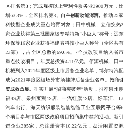
区排名第3；完成规模以上营利性服务业3900万元，比
增63.3%，全区排名第
推动
25家
3
。
自主创新动能澎湃。
科技型企业成为重点培育对象；田中机械、立信换热2
家企业获得第三批国家级专精特新“小巨人”称号；远东
环保等16家企业获得福建省科技小巨人称号（全区共有
23家），占全区总数的69.6%。7个技改项目纳入省市
重点技改项目，年度总投资4.11亿元。佰源机械、田中
机械列入2021年度区级上市后备企业名单，博尔特汽配
成为2021年度区级场外市场挂牌后备企业名单。
招商引
扎实开展
“招商突破年”活动，推荐泉州赐
资成效凸显。
福4S店、泉州宝观4S店、一汽红旗4S店、好车汇、T3
汽车出行、海天纺织服装智能智造工业互联网平台等6
个项目参与市区两级政府项目招商集中签约活动。新引
进企业385家，总注册资本10.22亿元，盘活闲置资源